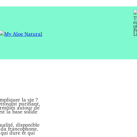
mpliquer la vie ?
ttoyant purifiant,
ormulés autour de
st la base solide
ualité, disponible
nada francophone.
qui dure et qui