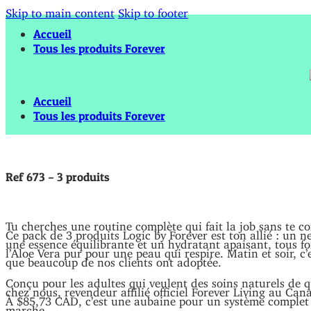
Skip to main content
Skip to footer
Accueil
Tous les produits Forever
Accueil
Tous les produits Forever
Ref 673 – 3 produits
Tu cherches une routine complète qui fait la job sans te co
Ce pack de 3 produits Logic by Forever est ton allié : un ne
une essence équilibrante et un hydratant apaisant, tous f
l’Aloe Vera pur pour une peau qui respire. Matin et soir, c’e
que beaucoup de nos clients ont adoptée.
Conçu pour les adultes qui veulent des soins naturels de q
chez nous, revendeur affilié officiel Forever Living au Ca
À $85,73 CAD, c’est une aubaine pour un système complet 
marche.